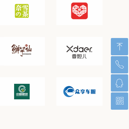
ꁸ
ꂅ
回到顶部
ꁗ
400-023-4003
ꀥ
QQ客服
微信二维码